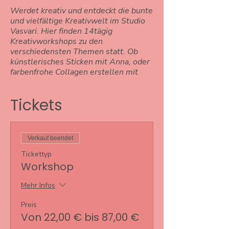
Werdet kreativ und entdeckt die bunte
und vielfältige Kreativwelt im Studio
Vasvari. Hier finden 14tägig
Kreativworkshops zu den
verschiedensten Themen statt. Ob
künstlerisches Sticken mit Anna, oder
farbenfrohe Collagen erstellen mit
Lisa, Schmuck herstellen mit Isabel
u.n.v.m - die Kids können frei wählen
Tickets
und jeder Kurs hat ein
abgeschlossenes Konzept, bei dem ihr
am Ende mit einem coolen Kreativ-
Piece nach Hause kommt. Alle
Verkauf beendet
benötigten Materialien sind auf
Wunsch im Preis enthalten und
Tickettyp
Vorkenntnisse sind natürlich nicht
Workshop
nötig. Wir freuen uns auf euch!
Mehr Infos
Sticken mit Anna
In den jeweils 1,5-
Preis
stündigen Kursen zeigt euch Anna
Von 22,00 € bis 87,00 €
einfache Techniken mit Nadel und
Faden. Hier sind der Kreativität keine