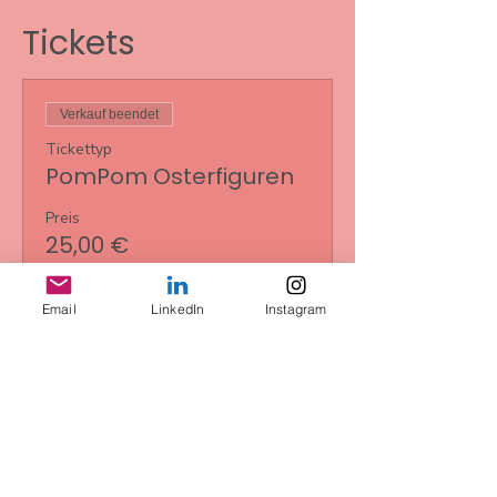
Tickets
Verkauf beendet
Tickettyp
PomPom Osterfiguren
Preis
25,00 €
+0,63 € Ticket-Servicegebühr
Email
LinkedIn
Instagram
Diese
Veranstaltung