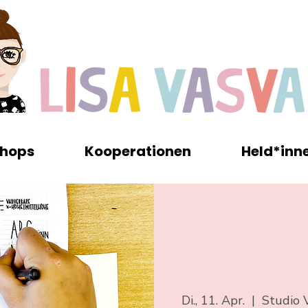
hops
Kooperationen
Held*inn
Di., 11. Apr.
  |  
Studio V