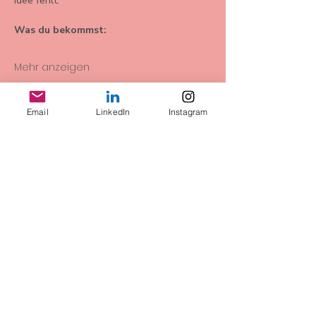
Idee fehlt.
Was du bekommst:
Mehr anzeigen
Email
LinkedIn
Instagram
Diese
Veranstaltung
teilen
AGB
Datenschutz