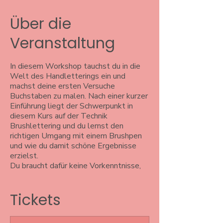
Über die
Veranstaltung
In diesem Workshop tauchst du in die
Welt des Handletterings ein und
machst deine ersten Versuche
Buchstaben zu malen. Nach einer kurzer
Einführung liegt der Schwerpunkt in
diesem Kurs auf der Technik
Brushlettering und du lernst den
richtigen Umgang mit einem Brushpen
und wie du damit schöne Ergebnisse
erzielst.
Du braucht dafür keine Vorkenntnisse,
lediglich vielleicht eine Idee, dein
Lieblingszitat oder ein Spruch, was du
Tickets
gerne lettern möchtest. Aber keine
Angst, du wirst jede Menge
Inspirationen vor Ort finden, falls dir die