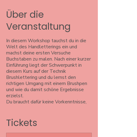
Über die
Veranstaltung
In diesem Workshop tauchst du in die
Welt des Handletterings ein und
machst deine ersten Versuche
Buchstaben zu malen. Nach einer kurzer
Einführung liegt der Schwerpunkt in
diesem Kurs auf der Technik
Brushlettering und du lernst den
richtigen Umgang mit einem Brushpen
und wie du damit schöne Ergebnisse
erzielst.
Du braucht dafür keine Vorkenntnisse,
lediglich vielleicht eine Idee, dein
Lieblingszitat oder ein Spruch, was du
Tickets
gerne lettern möchtest. Aber keine
Angst, du wirst jede Menge
Inspirationen vor Ort finden, falls dir die