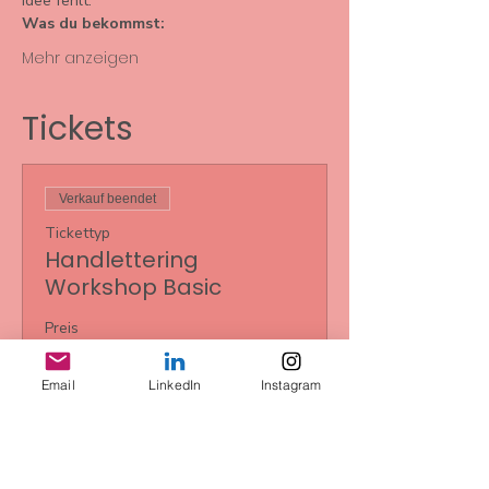
Idee fehlt.
Was du bekommst:
Mehr anzeigen
Tickets
Verkauf beendet
Tickettyp
Handlettering
Workshop Basic
Preis
85,00 €
+2,13 € Ticket-Servicegebühr
Email
LinkedIn
Instagram