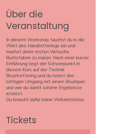
Über die
Veranstaltung
In diesem Workshop tauchst du in die
Welt des Handletterings ein und
machst deine ersten Versuche
Buchstaben zu malen. Nach einer kurzer
Einführung liegt der Schwerpunkt in
diesem Kurs auf der Technik
Brushlettering und du lernst den
richtigen Umgang mit einem Brushpen
und wie du damit schöne Ergebnisse
erzielst.
Du braucht dafür keine Vorkenntnisse,
lediglich vielleicht eine Idee, dein
Lieblingszitat oder ein Spruch, was du
Tickets
gerne lettern möchtest. Aber keine
Angst, du wirst jede Menge
Inspirationen vor Ort finden, falls dir die