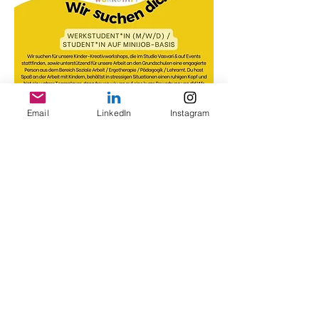
Email
LinkedIn
Instagram
AGB
Datenschutz
Widerrufsbelehrung
Impressum
more Infos
©
2019-2025
Lisa Vasvari. Berlin.