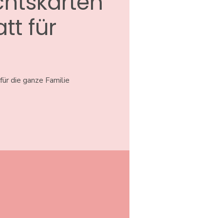
htskarten
tt für
ür die ganze Familie