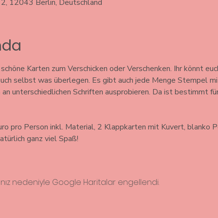
12, 12043 Berlin, Deutschland
ında
schöne Karten zum Verschicken oder Verschenken. Ihr könnt euc
euch selbst was überlegen. Es gibt auch jede Menge Stempel mi
h an unterschiedlichen Schriften ausprobieren. Da ist bestimmt f
 pro Person inkl. Material, 2 Klappkarten mit Kuvert, blanko P
türlich ganz viel Spaß! 
rınız nedeniyle Google Haritalar engellendi.