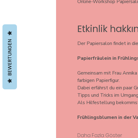
Online-Workshop Papiersal
Etkinlik hakk
BEWERTUNGEN
Der Papiersalon findet in di
Papierfräulein in Frühlin
Gemeinsam mit Frau Annika ze
farbigen Papierfigur. 
Dabei erfährst du ein paar G
Tipps und Tricks im Umgang
Als Hilfestellung bekommst d
Frühlingsblumen in der Va
Daha Fazla Göster