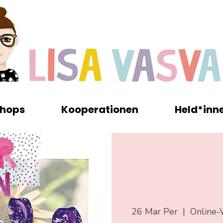
hops
Kooperationen
Held*inn
26 Mar Per
  |  
Online-