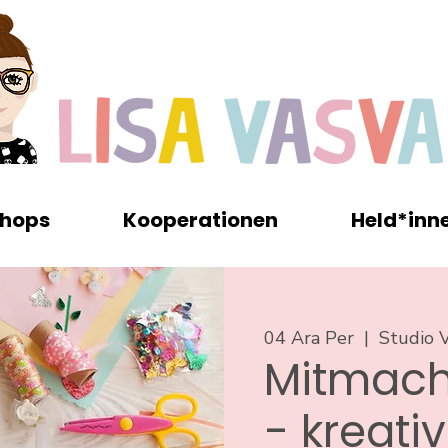
hops
Kooperationen
Held*inn
04 Ara Per
  |  
Studio V
Mitmach
- kreati