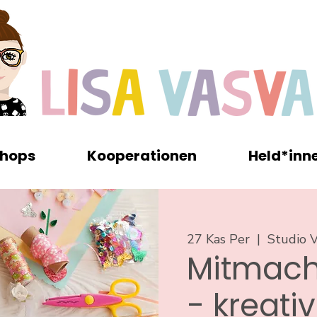
hops
Kooperationen
Held*inn
27 Kas Per
  |  
Studio V
Mitmach
- kreati