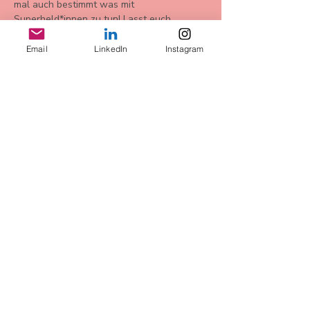
mal auch bestimmt was mit 
Superheld*innen zu tun! Lasst euch 
überraschen. 
Email
LinkedIn
Instagram
Bu Etkinliği Paylaş
AGB
Datenschutz
Widerrufsbelehrung
Impressum
more Infos