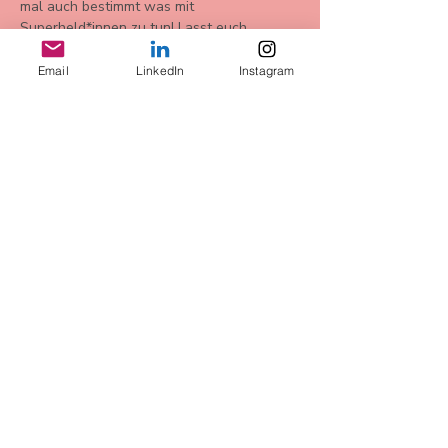
mal auch bestimmt was mit 
Superheld*innen zu tun! Lasst euch 
überraschen. 
Email
LinkedIn
Instagram
Bu Etkinliği Paylaş
AGB
Datenschutz
Widerrufsbelehrung
Impressum
more Infos