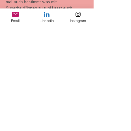
mal auch bestimmt was mit 
Superheld*innen zu tun! Lasst euch 
überraschen. 
Email
LinkedIn
Instagram
Bu Etkinliği Paylaş
AGB
Datenschutz
Widerrufsbelehrung
Impressum
more Infos