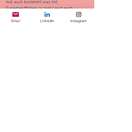
mal auch bestimmt was mit 
Superheld*innen zu tun! Lasst euch 
überraschen. 
Email
LinkedIn
Instagram
Bu Etkinliği Paylaş
AGB
Datenschutz
Widerrufsbelehrung
Impressum
more Infos