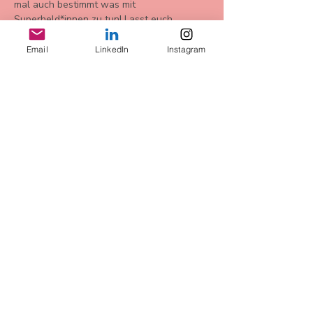
mal auch bestimmt was mit 
Superheld*innen zu tun! Lasst euch 
überraschen. 
Email
LinkedIn
Instagram
Bu Etkinliği Paylaş
AGB
Datenschutz
Widerrufsbelehrung
Impressum
more Infos