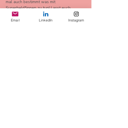
mal auch bestimmt was mit 
Superheld*innen zu tun! Lasst euch 
überraschen. 
Email
LinkedIn
Instagram
Bu Etkinliği Paylaş
AGB
Datenschutz
Widerrufsbelehrung
Impressum
more Infos