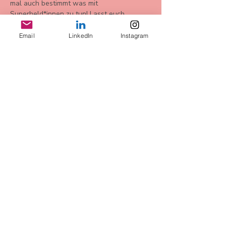
mal auch bestimmt was mit 
Superheld*innen zu tun! Lasst euch 
überraschen. 
Email
LinkedIn
Instagram
Bu Etkinliği Paylaş
AGB
Datenschutz
Widerrufsbelehrung
Impressum
more Infos