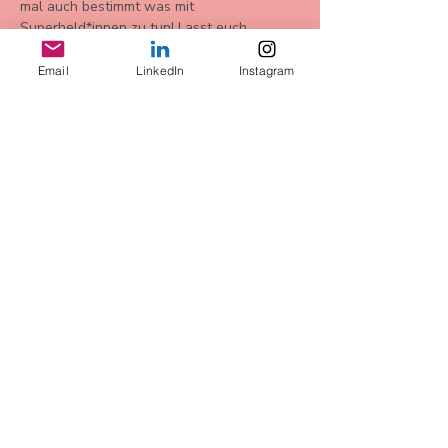
mal auch bestimmt was mit 
Superheld*innen zu tun! Lasst euch 
überraschen. 
Email
LinkedIn
Instagram
Bu Etkinliği Paylaş
AGB
Datenschutz
Widerrufsbelehrung
Impressum
more Infos