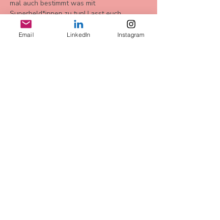
mal auch bestimmt was mit 
Superheld*innen zu tun! Lasst euch 
überraschen. 
Email
LinkedIn
Instagram
Bu Etkinliği Paylaş
AGB
Datenschutz
Widerrufsbelehrung
Impressum
more Infos