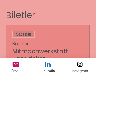
Biletler
Satış bitti
Bilet tipi
Mitmachwerkstatt
Einzelticket
Fiyat
Email
LinkedIn
Instagram
€0,00
Bu Etkinliği Paylaş