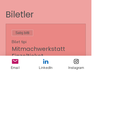
Biletler
Satış bitti
Bilet tipi
Mitmachwerkstatt
Einzelticket
Fiyat
Email
LinkedIn
Instagram
€0,00
Bu Etkinliği Paylaş