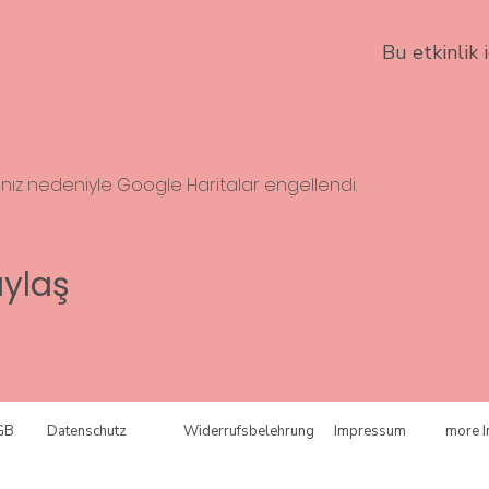
Bu etkinlik 
rınız nedeniyle Google Haritalar engellendi.
aylaş
GB
Datenschutz
Widerrufsbelehrung
Impressum
more I