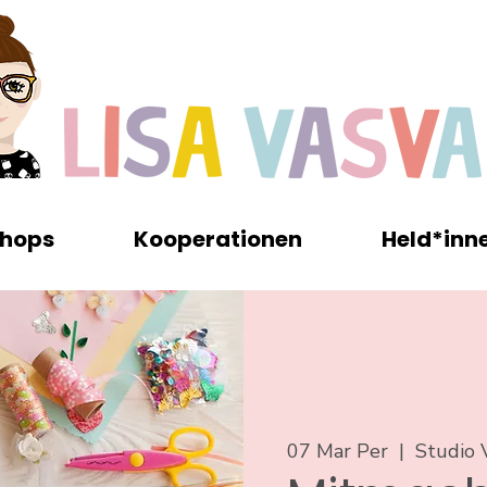
hops
Kooperationen
Held*inn
07 Mar Per
  |  
Studio 