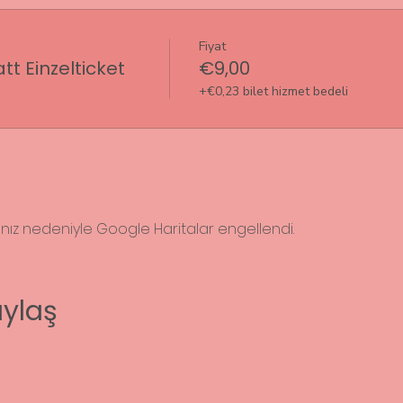
Fiyat
t Einzelticket
€9,00
+€0,23 bilet hizmet bedeli
rınız nedeniyle Google Haritalar engellendi.
aylaş