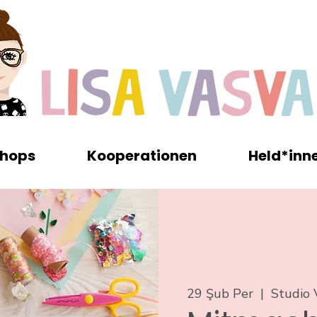
hops
Kooperationen
Held*inn
29 Şub Per
  |  
Studio 