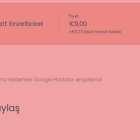
Fiyat
t Einzelticket
€9,00
+€0,23 bilet hizmet bedeli
rınız nedeniyle Google Haritalar engellendi.
aylaş