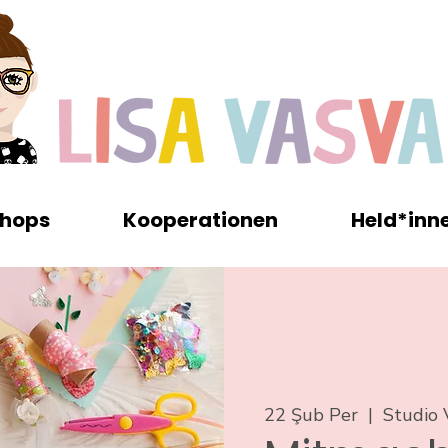
hops
Kooperationen
Held*inn
22 Şub Per
  |  
Studio 