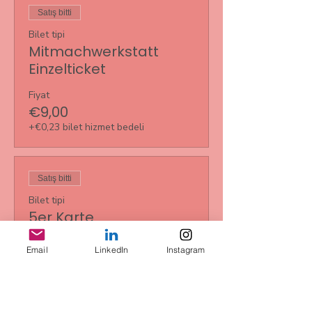
Satış bitti
Bilet tipi
Mitmachwerkstatt
Einzelticket
Fiyat
€9,00
+€0,23 bilet hizmet bedeli
Satış bitti
Bilet tipi
5er Karte
Daha Fazla Bilgi
Email
LinkedIn
Instagram
Fiyat
€35,00
+€0,88 bilet hizmet bedeli