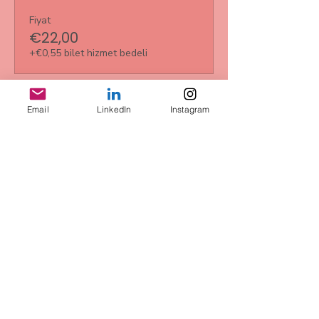
Fiyat
€22,00
+€0,55 bilet hizmet bedeli
Satış bitti
Email
LinkedIn
Instagram
Bilet tipi
3-er Ticket
Daha Fazla Bilgi
Fiyat
€61,00
+€1,53 bilet hizmet bedeli