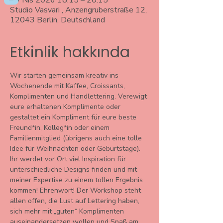
09 Nis 2026 18:15 – 20:15
Studio Vasvari , Anzengruberstraße 12,
12043 Berlin, Deutschland
Etkinlik hakkında
Wir starten gemeinsam kreativ ins 
Wochenende mit Kaffee, Croissants, 
Komplimenten und Handlettering. Verewigt 
eure erhaltenen Komplimente oder 
gestaltet ein Kompliment für eure beste 
Freund*in, Kolleg*in oder einem 
Familienmitglied (übrigens auch eine tolle 
Idee für Weihnachten oder Geburtstage).
Ihr werdet vor Ort viel Inspiration für 
unterschiedliche Designs finden und mit 
meiner Expertise zu einem tollen Ergebnis 
kommen! Ehrenwort! Der Workshop steht 
allen offen, die Lust auf Lettering haben, 
sich mehr mit „guten“ Komplimenten 
auseinandersetzen wollen und Spaß am 