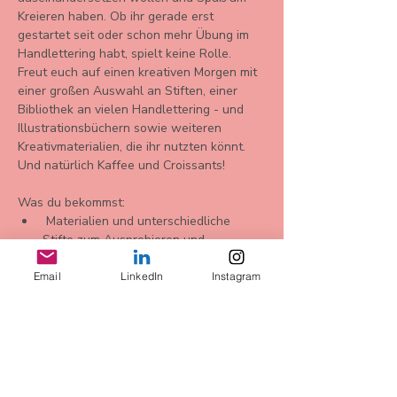
Kreieren haben. Ob ihr gerade erst 
gestartet seit oder schon mehr Übung im 
Handlettering habt, spielt keine Rolle.
Freut euch auf einen kreativen Morgen mit 
einer großen Auswahl an Stiften, einer 
Bibliothek an vielen Handlettering - und 
Illustrationsbüchern sowie weiteren 
Kreativmaterialien, die ihr nutzten könnt. 
Und natürlich Kaffee und Croissants!
Was du bekommst: 
 Materialien und unterschiedliche 
Stifte zum Ausprobieren und 
Gestalten 
zwei Blankokarten für Deine 
Email
LinkedIn
Instagram
Komplimente 
Daha Fazla Göster