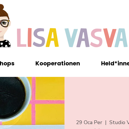
hops
Kooperationen
Held*inn
29 Oca Per
  |  
Studio V