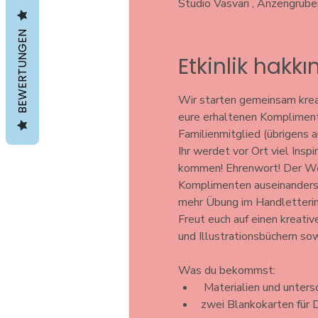
Studio Vasvari , Anzengrub
BEWERTUNGEN
Etkinlik hakk
Wir starten gemeinsam krea
eure erhaltenen Komplimente
Familienmitglied (übrigens 
Ihr werdet vor Ort viel Insp
kommen! Ehrenwort! Der Work
Komplimenten auseinanderse
mehr Übung im Handlettering
Freut euch auf einen kreativ
und Illustrationsbüchern sow
Was du bekommst: 
 Materialien und unters
zwei Blankokarten für