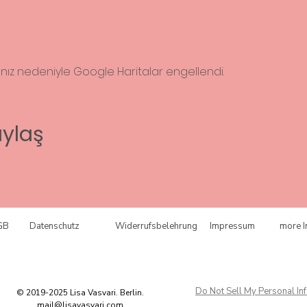
rınız nedeniyle Google Haritalar engellendi.
aylaş
GB
Datenschutz
Widerrufsbelehrung
Impressum
more I
Do Not Sell My Personal In
© 2019-2025 Lisa Vasvari. Berlin.
mail@lisavasvari.com