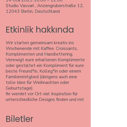
14 Oca 2023 10:00 – 12:00
Studio Vasvari , Anzengruberstraße 12,
12043 Berlin, Deutschland
Etkinlik hakkında
Wir starten gemeinsam kreativ ins
Wochenende mit Kaffee, Croissants,
Komplimenten und Handlettering.
Verewigt eure erhaltenen Komplimente
oder gestaltet ein Kompliment für eure
beste Freund*in, Kolleg*in oder einem
Familienmitglied (übrigens auch eine
tolle Idee für Weihnachten oder
Geburtstage).
Ihr werdet vor Ort viel Inspiration für
unterschiedliche Designs finden und mit
meiner Expertise zu einem tollen
Ergebnis kommen! Ehrenwort! Der
Biletler
Workshop steht allen offen, die Lust
auf Lettering haben, sich mehr mit