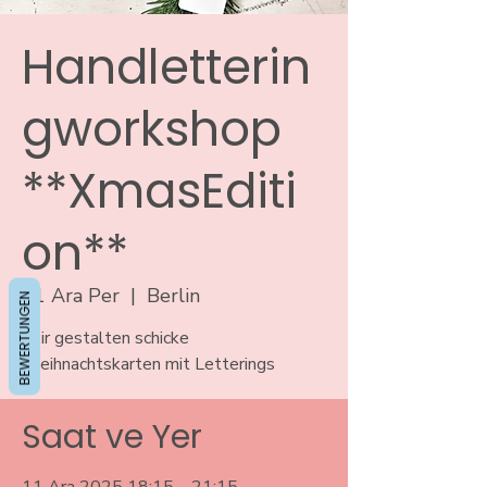
Handletterin
gworkshop
**XmasEditi
on**
11 Ara Per
  |  
Berlin
BEWERTUNGEN
Wir gestalten schicke
Weihnachtskarten mit Letterings
Saat ve Yer