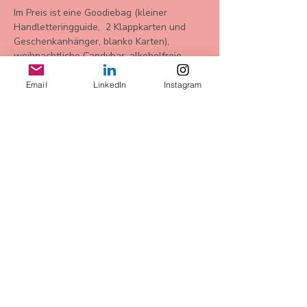
Im Preis ist eine Goodiebag (kleiner 
Handletteringguide,  2 Klappkarten und 
Geschenkanhänger, blanko Karten), 
weihnachtliche Candybar, alkoholfreie 
Getränke und Sekt oder Punsch 
inbegriffen. 
Email
LinkedIn
Instagram
Bu Etkinliği Paylaş
AGB
Datenschutz
Widerrufsbelehrung