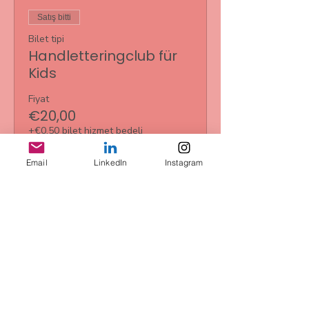
Satış bitti
Bilet tipi
Handletteringclub für
Kids
Fiyat
€20,00
+€0,50 bilet hizmet bedeli
Email
LinkedIn
Instagram
Satış bitti
Bilet tipi
3-er Ticket
Daha Fazla Bilgi
Fiyat
€55,00
+€1,38 bilet hizmet bedeli