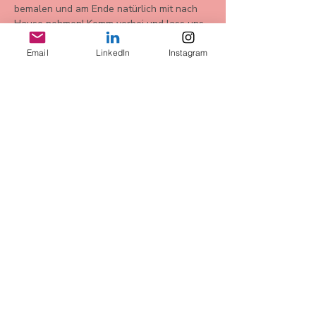
bemalen und am Ende natürlich mit nach 
Hause nehmen! Komm vorbei und lass uns 
gemeinsam kreativ werden!
Email
LinkedIn
Instagram
Bu Etkinliği Paylaş
AGB
Datenschutz
Widerrufsbelehrung
Impressum