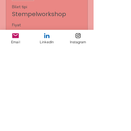
Bilet tipi
Stempelworkshop
Fiyat
€25,00
+€0,63 bilet hizmet bedeli
Email
LinkedIn
Instagram
Bu Etkinliği Paylaş
AGB
Datenschutz