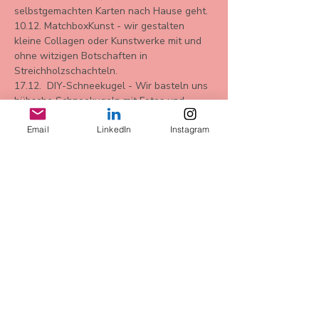
selbstgemachten Karten nach Hause geht.
10.12. MatchboxKunst - wir gestalten 
kleine Collagen oder Kunstwerke mit und 
ohne witzigen Botschaften in 
Streichholzschachteln. 
17.12.  DIY-Schneekugel - Wir basteln uns 
hübsche Schneekugeln mit Fotos und 
selbsterstellten Motiven 
Email
LinkedIn
Instagram
 Materialien sind im Eintrittspreis enthalten 
Bu Etkinliği Paylaş
AGB