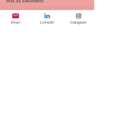
Was du bekommst:
Daha Fazla Göster
Email
LinkedIn
Instagram
Bu Etkinliği Paylaş
AGB
Datenschutz
Widerrufsbelehrung
Impressum