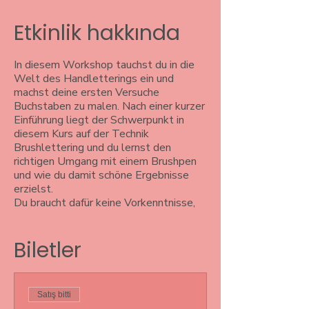
Etkinlik hakkında
In diesem Workshop tauchst du in die
Welt des Handletterings ein und
machst deine ersten Versuche
Buchstaben zu malen. Nach einer kurzer
Einführung liegt der Schwerpunkt in
diesem Kurs auf der Technik
Brushlettering und du lernst den
richtigen Umgang mit einem Brushpen
und wie du damit schöne Ergebnisse
erzielst.
Du braucht dafür keine Vorkenntnisse,
lediglich vielleicht eine Idee, dein
Lieblingszitat oder ein Spruch, was du
Biletler
gerne lettern möchtest. Aber keine
Angst, du wirst jede Menge
Inspirationen vor Ort finden, falls dir die
zündende
Satış bitti
Idee fehlt.